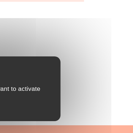
ant to activate
ers