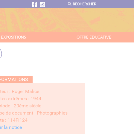
RECHERCHER
EXPOSITIONS
OFFRE ÉDUCATIVE
)
FORMATIONS
teur : Roger Malice
tes extrêmes : 1944
riode : 20ème siècle
pe de document : Photographies
te : 114Fi124
ir la notice