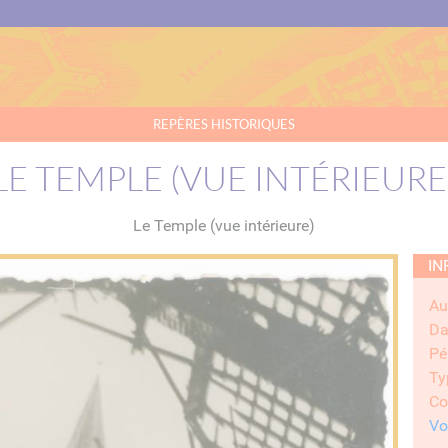
REPÈRES HISTORIQUES
LE TEMPLE (VUE INTÉRIEURE
Le Temple (vue intérieure)
IN
Au
Da
Pé
Ty
Co
Vo