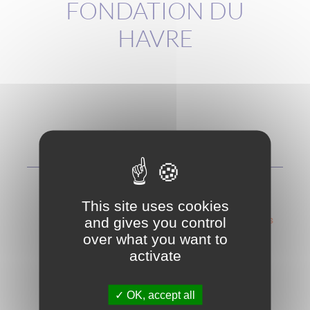
FONDATION DU
HAVRE
Thématiques
Catastrophes et épidémies (depuis 1525)
This site uses cookies
Culture, sciences, loisirs, célébrations (depuis
and gives you control
1626)
over what you want to
activate
Économie (depuis 1523)
OK, accept all
Enseignement (depuis 1540)