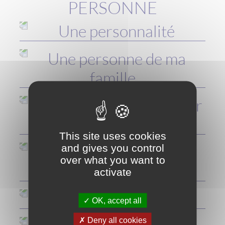
PERSONNE
Une personnalité
Une personne de ma
famille
Un émigrant, un passager
de navire
This site uses cookies
and gives you control
Un soldat passé par Le
over what you want to
Havre
activate
Un douanier
OK, accept all
Deny all cookies